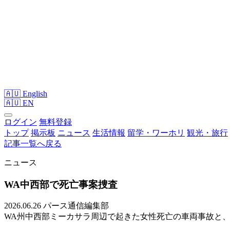
🇦🇺 English
🇦🇺
EN
ログイン
無料登録
トップ
掲示板
ニュース
生活情報
留学・ワーホリ
観光・旅行
記事一覧へ戻る
ニュース
WA中西部で死亡事案捜査
2026.06.26
パース通信編集部
WA州中西部ミーカサラ周辺で起きた女性死亡の車両事故と