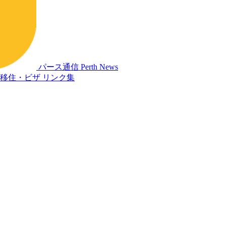
パース通信
Perth News
移住・ビザ
リンク集