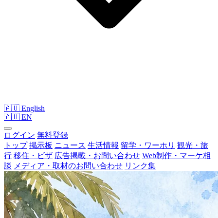
🇦🇺 English
🇦🇺
EN
ログイン
無料登録
トップ
掲示板
ニュース
生活情報
留学・ワーホリ
観光・旅
行
移住・ビザ
広告掲載・お問い合わせ
Web制作・マーケ相
談
メディア・取材のお問い合わせ
リンク集