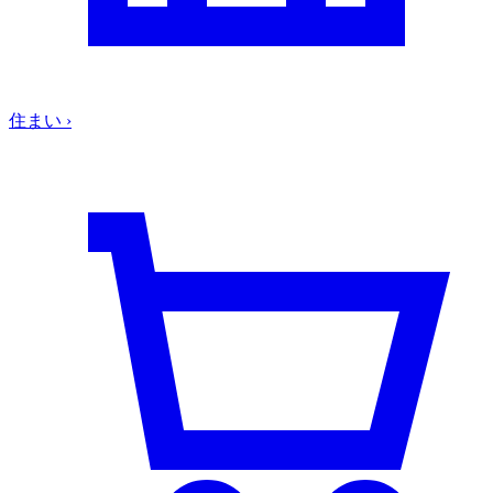
住まい
›