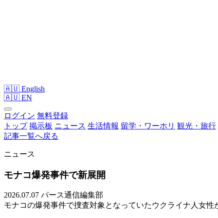
🇦🇺 English
🇦🇺
EN
ログイン
無料登録
トップ
掲示板
ニュース
生活情報
留学・ワーホリ
観光・旅行
記事一覧へ戻る
ニュース
モナコ爆発事件で新展開
2026.07.07
パース通信編集部
モナコの爆発事件で捜査対象となっていたウクライナ人女性