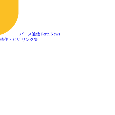
パース通信
Perth News
移住・ビザ
リンク集