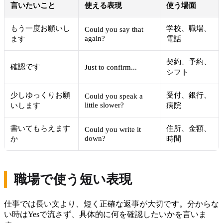
言いたいこと
使える表現
使う場面
もう一度お願いし
学校、職場、
Could you say that
again?
ます
電話
契約、予約、
確認です
Just to confirm...
シフト
少しゆっくりお願
受付、銀行、
Could you speak a
little slower?
いします
病院
書いてもらえます
住所、金額、
Could you write it
down?
か
時間
職場で使う短い表現
仕事では長い文より、短く正確な返事が大切です。分からな
い時はYesで流さず、具体的に何を確認したいかを言いま