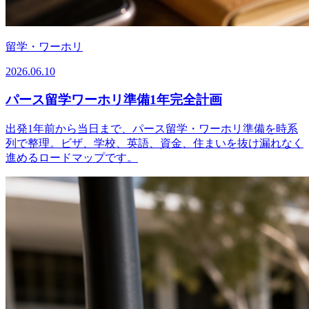
留学・ワーホリ
2026.06.10
パース留学ワーホリ準備1年完全計画
出発1年前から当日まで、パース留学・ワーホリ準備を時系
列で整理。ビザ、学校、英語、資金、住まいを抜け漏れなく
進めるロードマップです。