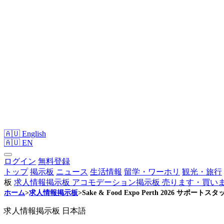
🇦🇺 English
🇦🇺
EN
ログイン
無料登録
トップ
掲示板
ニュース
生活情報
留学・ワーホリ
観光・旅行
板
求人情報掲示板
アコモデーション掲示板
売ります・買い
ホーム
>
求人情報掲示板
>
Sake & Food Expo Perth 2026 サ
求人情報掲示板
日本語