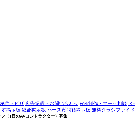
移住・ビザ
広告掲載・お問い合わせ
Web制作・マーケ相談
メ
ます掲示板
総合掲示板
パース質問箱掲示板
無料クラシファイド
ポートスタッフ（1日のみ/コントラクター）募集