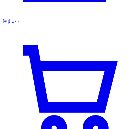
住まい
›