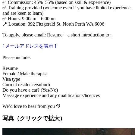
✅ Commission: 45%–55% (based on skill & experience)
✅ Training provided (welcome even if you have limited experience
and are keen to learn)
✅ Hours: 9:00am – 6:00pm
📍 Location: 392 Fitzgerald St, North Perth WA 6006
To apply, please email: Resume + a short introduction to :
[ メールアドレスを表示 ]
Please include:
Resume
Female / Male therapist
Visa type
Current residence/suburb
Do you have a car? (Yes/No)
Massage experience and any qualifications/licences
We’d love to hear from you 💛
写真（クリックで拡大）