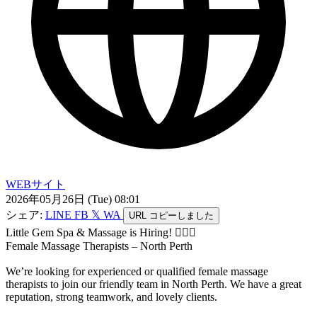
WEBサイト
2026年05月26日 (Tue) 08:01
シェア:
LINE
FB
𝕏
WA
URL
コピーしました
Little Gem Spa & Massage is Hiring! 💆‍♀️✨
Female Massage Therapists – North Perth
We’re looking for experienced or qualified female massage
therapists to join our friendly team in North Perth. We have a great
reputation, strong teamwork, and lovely clients.