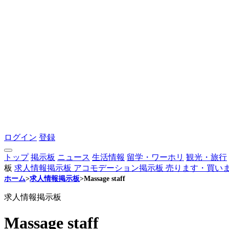
ログイン
登録
トップ
掲示板
ニュース
生活情報
留学・ワーホリ
観光・旅行
板
求人情報掲示板
アコモデーション掲示板
売ります・買い
ホーム
>
求人情報掲示板
>
Massage staff
求人情報掲示板
Massage staff