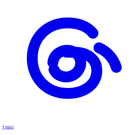
f
mixi