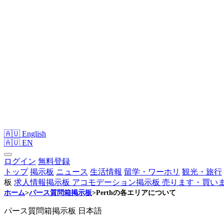
🇦🇺 English
🇦🇺
EN
ログイン
無料登録
トップ
掲示板
ニュース
生活情報
留学・ワーホリ
観光・旅行
板
求人情報掲示板
アコモデーション掲示板
売ります・買い
ホーム
>
パース質問箱掲示板
>
Perthの各エリアについて
パース質問箱掲示板
日本語