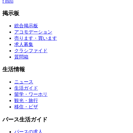
f
mixi
掲示板
総合掲示板
アコモデーション
売ります・買います
求人募集
クラシファイド
質問箱
生活情報
ニュース
生活ガイド
留学・ワーホリ
観光・旅行
移住・ビザ
パース生活ガイド
パースの求人