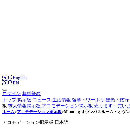
🇦🇺 English
🇦🇺
EN
ログイン
無料登録
トップ
掲示板
ニュース
生活情報
留学・ワーホリ
観光・旅行
板
求人情報掲示板
アコモデーション掲示板
売ります・買い
ホーム
>
アコモデーション掲示板
>
Manning オウンバスルーム・オウ
アコモデーション掲示板
日本語