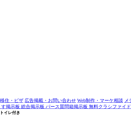
移住・ビザ
広告掲載・お問い合わせ
Web制作・マーケ相談
メ
ます掲示板
総合掲示板
パース質問箱掲示板
無料クラシファイド
ントイレ付き