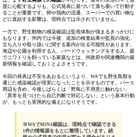
度に心配するよりも、公式発表に基づいて落ち着いて行動す
ることが重要です。卵や鶏肉の流通、スーパーでの買い物な
どに直結する影響は、現時点では示されていません。
一方で、野生動物の感染確認は監視体制が強まるきっかけに
もなります。州内では今後、追加の検査結果や監視の強化、
立ち入りや取り扱いに関する案内が出る可能性があります。
海辺や公園を利用する人、バードウォッチングをする人、庭
でニワトリを飼っている家庭などは、州政府や関連機関の最
新情報を確認しておくとよさそうです。
今回の発表は不安をあおるというより、WAでも野生鳥類を
通じた感染確認が現実になったことを示すものです。パース
周辺を含め、今後しばらくは「野鳥に不用意に触れない」
「異常を見つけたら自己判断で対応しない」という基本行動
が、もっとも実用的な備えになりそうです。
※WAでH5N1確認は、現時点で確認できる
1件の情報源をもとに整理しています。続