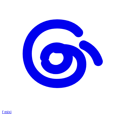
f
mixi