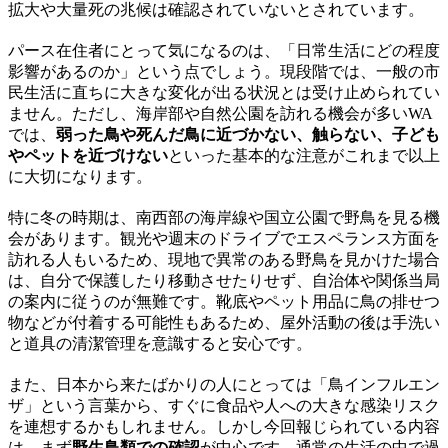
拡大や大量死の兆候は確認されていないとされています。
パース在住者にとって気になるのは、「日常生活にどの程度
影響があるのか」という点でしょう。現段階では、一般の市
民生活に直ちに大きな変化が出る状況とは受け止められてい
ません。ただし、海岸部や自然公園を訪れる機会が多いWA
では、
弱った鳥や死んだ鳥に近づかない、触らない、子ども
やペットを近づけない
といった基本的な注意がこれまで以上
に大切になります。
特に冬の時期は、南西部の海岸線や国立公園で野鳥を見る機
会があります。観光や週末のドライブでエスペランス方面を
訪れる人もいるため、現地で異常のある野鳥を見かけた場合
は、自分で保護したり移動させたりせず、自治体や関係当局
の案内に従うのが無難です。靴底やペット用品に鳥の排せつ
物などが付着する可能性もあるため、屋外活動の後は手洗い
と道具の清潔管理を意識すると安心です。
また、日本から来たばかりの人にとっては「鳥インフルエン
ザ」という言葉から、すぐに食品や人への大きな感染リスク
を連想するかもしれません。しかし今回報じられている内容
は、まず
野生鳥類での確認
が中心です。通常の生活の中で過