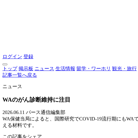
ログイン
登録
トップ
掲示板
ニュース
生活情報
留学・ワーホリ
観光・旅行
記事一覧へ戻る
ニュース
WAのがん診断維持に注目
2026.06.11
パース通信編集部
WA保健当局によると、国際研究でCOVID-19流行期にも
える材料です。
この記事をシェア