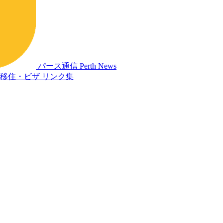
パース通信
Perth News
移住・ビザ
リンク集