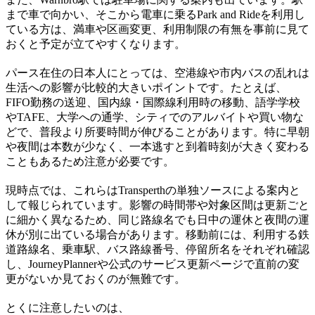
まで車で向かい、そこから電車に乗るPark and Rideを利用し
ている方は、満車や区画変更、利用制限の有無を事前に見て
おくと予定が立てやすくなります。
パース在住の日本人にとっては、空港線や市内バスの乱れは
生活への影響が比較的大きいポイントです。たとえば、
FIFO勤務の送迎、国内線・国際線利用時の移動、語学学校
やTAFE、大学への通学、シティでのアルバイトや買い物な
どで、普段より所要時間が伸びることがあります。特に早朝
や夜間は本数が少なく、一本逃すと到着時刻が大きく変わる
こともあるため注意が必要です。
現時点では、これらはTransperthの単独ソースによる案内と
して報じられています。影響の時間帯や対象区間は更新ごと
に細かく異なるため、同じ路線名でも日中の運休と夜間の運
休が別に出ている場合があります。移動前には、利用する鉄
道路線名、乗車駅、バス路線番号、停留所名をそれぞれ確認
し、JourneyPlannerや公式のサービス更新ページで直前の変
更がないか見ておくのが無難です。
とくに注意したいのは、