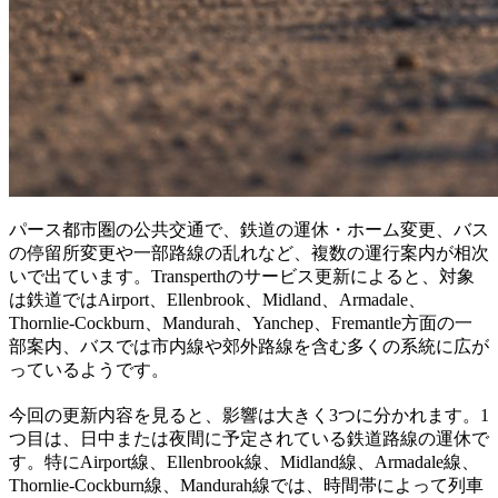
パース都市圏の公共交通で、鉄道の運休・ホーム変更、バス
の停留所変更や一部路線の乱れなど、複数の運行案内が相次
いで出ています。Transperthのサービス更新によると、対象
は鉄道ではAirport、Ellenbrook、Midland、Armadale、
Thornlie-Cockburn、Mandurah、Yanchep、Fremantle方面の一
部案内、バスでは市内線や郊外路線を含む多くの系統に広が
っているようです。
今回の更新内容を見ると、影響は大きく3つに分かれます。1
つ目は、日中または夜間に予定されている鉄道路線の運休で
す。特にAirport線、Ellenbrook線、Midland線、Armadale線、
Thornlie-Cockburn線、Mandurah線では、時間帯によって列車