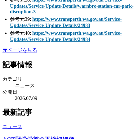
Updates/Service-Update-Details/warnbro-station-car-park-
disruption-3
参考元39:
https://www.transperth.wa.gov.au/Service-
Updates/Service-Update-Details/24983
参考元40:
https://www.transperth.wa.gov.au/Service-
Updates/Service-Update-Details/24984
元ページを見る
記事情報
カテゴリ
ニュース
公開日
2026.07.09
最新記事
ニュース