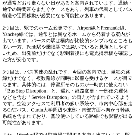
が通常どおり走らない日があると案内されています。通勤・
通学の時間帯をまたぐケースもあり、列車の代替としてバス
輸送や迂回移動が必要になる可能性があります。
2つ目は、駅でのホーム変更です。Airport線とFremantle線、
Yanchep線では、通常とは異なるホームから発着する案内が
出ています。パースの駅は構内が比較的シンプルなところも
多い一方、Perth駅や乗換駅では急いでいると見落としやす
いため、出発前だけでなく駅到着後にも電光掲示板を確認し
た方が安心です。
3つ目は、バス関連の乱れです。今回の案内では、単独の路
線だけでなく、複数路線が同時に影響を受けるケースが目立
ちます。具体的には、停留所そのものが一時的に使えない
「Bus Stop Disruption」と、遅れ・経路変更・一部便の運休
などを含む「Service Disruption」の両方が含まれているよう
です。空港アクセスで利用者の多い系統や、市内中心部を走
るCATバス、Curtin大学周辺や東部・南部方面へ向かう幹線
系統も含まれており、普段使いしている路線でも影響が出る
可能性があります。
また、Warnbro駅では駐車場に関する案内も出ています。駅