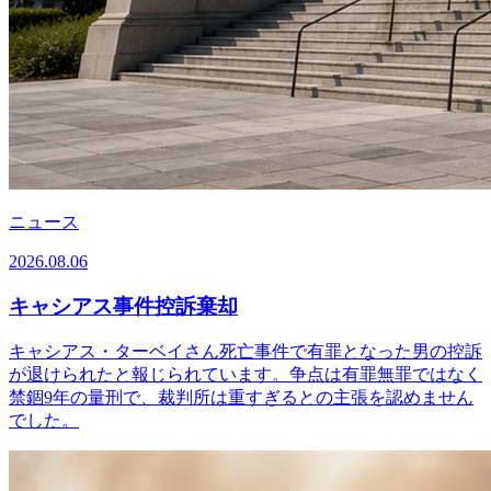
ニュース
2026.08.06
キャシアス事件控訴棄却
キャシアス・ターベイさん死亡事件で有罪となった男の控訴
が退けられたと報じられています。争点は有罪無罪ではなく
禁錮9年の量刑で、裁判所は重すぎるとの主張を認めません
でした。