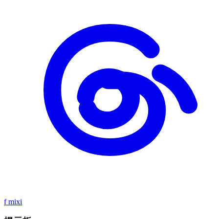
f
mixi