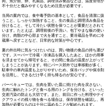
肉、魚介類、卵、乳製品、調理済み食品などは、温度管理が
不十分だと傷みやすくなるため注意が必要です。
当局の案内では、食中毒予防の基本として、食品を清潔に扱
うこと、しっかり加熱すること、生の食品と調理済み食品を
分けること、そして冷たい状態を保つことが重要だとされて
います。たとえば、調理前後の手洗い、包丁やまな板の使い
分け、肉類の中心部まで火を通すこと、要冷蔵品を早めに冷
蔵庫へ戻すことなど、日常的な対策が中心です。
夏の外出時に気をつけたいのは、買い物後の食品の持ち運び
です。スーパーで冷蔵・冷凍品を購入したあと、ほかの用事
を済ませてから帰宅すると、その間に食品の温度が上がって
しまうことがあります。特にパース郊外では車移動が多く、
駐車中の車内温度も上がりやすいため、保冷バッグや保冷剤
を活用し、できるだけ早く持ち帰るのが安心です。
バーベキューでは、生肉を置いた皿に焼けた肉を戻さない、
生肉に触れたトングと食べる用のトングを分ける、といった
交差汚染の防止も大切です。また、前日に作った料理やテイ
クアウェイの残り物を食べる場合は、保存状態を確認し、再
加熱が必要なものは十分に温めることが勧められます。