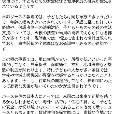
現地では、子どもたちの安全確保と健康状態の確認が優先さ
れているようです。
単独ソースの報道では、子どもたちは同じ家族のきょうだい
で、年齢の幅も大きいとされています。保護に至った詳しい
経緯や、保護者側への法的対応、子どもたちのその後の生活
支援については、今後の捜査や当局の発表で明らかになる部
分が多そうです。現時点では、報道に含まれる情報は限られ
ており、事実関係の全体像はなお確認中とみるのが適切で
す。
この種の事案では、単に住宅が古い、所得が低いといった事
情だけでなく、児童保護、保健衛生、福祉、地域医療など複
数の制度が関わります。特に子どもの人数が多い家庭では、
学校や地域支援機関が異変を把握するきっかけになることも
あります。今回も、住環境の問題だけでなく、長期間にわた
って必要な支援が届いていたのかが注目されそうです。
パース在住の日本人にとっては、米国の出来事で距離を感じ
るかもしれませんが、海外生活では「住宅の質」と「子ども
の安全」が切り離せないテーマであることを改めて示すニュ
ースとも言えます。賃貸住宅を探す際には、家賃や立地だけ