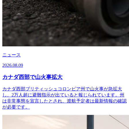
ニュース
2026.08.09
カナダ西部で山火事拡大
カナダ西部ブリティッシュコロンビア州で山火事が急拡大
し、2万人超に避難指示が出ていると報じられています。州
は非常事態を宣言したとされ、渡航予定者は最新情報の確認
が必要です。