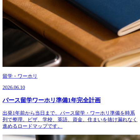
留学・ワーホリ
2026.06.10
パース留学ワーホリ準備1年完全計画
出発1年前から当日まで、パース留学・ワーホリ準備を時系
列で整理。ビザ、学校、英語、資金、住まいを抜け漏れなく
進めるロードマップです。