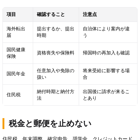
項目
確認すること
注意点
海外転出
提出するか、提出
自治体により案内が違
届
時期
う
国民健康
資格喪失や保険料
帰国時の再加入も確認
保険
任意加入や免除の
将来受給に影響する場
国民年金
扱い
合
納付時期と納付方
出国後に請求が来るこ
住民税
法
とあり
税金と郵便を止めない
住民税、年末調整、確定申告、奨学金、クレジットカード、