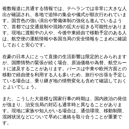
複数報道に共通する情報では、テヘランでは非常に大きな人
出が確認され、各地で追悼の集会や儀式が順次行われていま
す。国営色の強い演出や警備体制の強化も進んでいるよう
で、首都では交通規制や混雑の拡大が起きる可能性がありま
す。現地に渡航中の人や、今後中東経由で移動予定のある人
は、航空便の運航情報や各国当局の安全情報をこまめに確認
しておくと安心です。
在豪の日本人にとって直接の生活影響は限定的とみられます
が、国際情勢の緊張が続く場合、原油価格や為替、航空ルー
トに波及することがあります。パースは中東や欧州方面との
移動で経由便を利用する人も多いため、旅行や出張を予定し
ている場合は、乗り継ぎ地の情勢変化も含めて確認しておく
とよいでしょう。
また、こうした大規模な国家行事の時期は、国内政治の発信
が強まり、治安当局の対応も通常時と異なることがありま
す。現地に家族や知人がいる場合は、通信環境、移動制限、
混雑状況などについて早めに連絡を取り合うことが重要で
す。