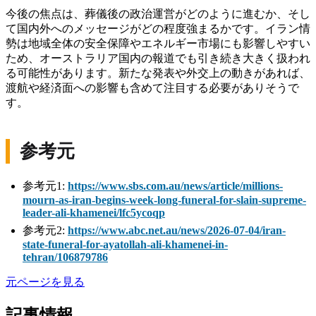
今後の焦点は、葬儀後の政治運営がどのように進むか、そし
て国内外へのメッセージがどの程度強まるかです。イラン情
勢は地域全体の安全保障やエネルギー市場にも影響しやすい
ため、オーストラリア国内の報道でも引き続き大きく扱われ
る可能性があります。新たな発表や外交上の動きがあれば、
渡航や経済面への影響も含めて注目する必要がありそうで
す。
参考元
参考元1:
https://www.sbs.com.au/news/article/millions-
mourn-as-iran-begins-week-long-funeral-for-slain-supreme-
leader-ali-khamenei/lfc5ycoqp
参考元2:
https://www.abc.net.au/news/2026-07-04/iran-
state-funeral-for-ayatollah-ali-khamenei-in-
tehran/106879786
元ページを見る
記事情報