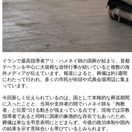
イランで最高指導者アリ・ハメネイ師の国葬が始まり、首都
テヘランを中心に大規模な追悼行事が続いていると複数の海
外メディアが伝えています。報道によると、葬儀は約1週間
にわたって行われ、多くの市民が街頭や式典会場周辺に集ま
っています。
今回新しく伝えられているのは、国として本格的な葬送期間
に入ったことと、当局や支持者の間でハメネイ師を「殉教
者」と位置づける動きが強まっている点です。現地では宗教
指導者であると同時に国家の象徴的な存在でもあったため、
葬儀は単なる弔意表明にとどまらず、今後の政治体制や国内
の結束を示す意味合いも帯びているとみられます。