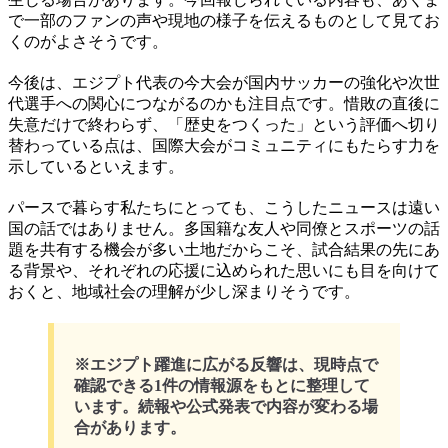
で一部のファンの声や現地の様子を伝えるものとして見てお
くのがよさそうです。
今後は、エジプト代表の今大会が国内サッカーの強化や次世
代選手への関心につながるのかも注目点です。惜敗の直後に
失意だけで終わらず、「歴史をつくった」という評価へ切り
替わっている点は、国際大会がコミュニティにもたらす力を
示しているといえます。
パースで暮らす私たちにとっても、こうしたニュースは遠い
国の話ではありません。多国籍な友人や同僚とスポーツの話
題を共有する機会が多い土地だからこそ、試合結果の先にあ
る背景や、それぞれの応援に込められた思いにも目を向けて
おくと、地域社会の理解が少し深まりそうです。
※エジプト躍進に広がる反響は、現時点で
確認できる1件の情報源をもとに整理して
います。続報や公式発表で内容が変わる場
合があります。