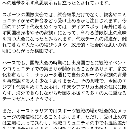
への連帯を示す意思表示も目立ったとされています。
スポーツの国際大会では、試合結果だけでなく、観客やコミ
ュニティがその舞台をどう受け止めるかも注目されます。今
回のエジプト代表をめぐっては、ディアスポラ（海外に暮ら
す同国出身者やその家族）にとって、単なる勝敗以上の意味
を持つ大会になったとみられます。代表チームの躍進が、離
れて暮らす人たちの結びつきや、政治的・社会的な思いの表
明につながった構図です。
パースでも、国際大会の時期には出身国ごとに観戦イベント
やコミュニティでの集まりが開かれることがあります。多文
化都市らしく、サッカーを通じて自分のルーツや家族の背景
を再確認する人も少なくありません。その意味で、今回のエ
ジプト代表をめぐる反応は、中東やアフリカ出身の住民に限
らず、海外で暮らしながら母国を応援する多くの人に重なる
テーマだといえそうです。
また、オーストラリアではスポーツ観戦の場が社会的なメッ
セージの発信地になることもあります。ただし、受け止め方
は立場によって異なり、地域コミュニティの中でも温度差が
生じる場合があります。今回報じられている内容も、あくま