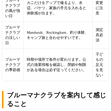
ブルーマ
カニだけをアップで撮るより、水
変更
ナクラブ
辺、バケツ、家族の手元を入れると
に注
の風が強
体験感が出ます。
意
い日
ブルーマ
測定
ナクラブ
Mandurah、Rockingham、釣り体験、
具必
の涼しい
キャンプ旅と合わせやすいです。
須
日
子ど
ブルーマ
時期や場所で条件が変わります。公
もの
ナクラブ
式の漁業情報を確認し、閉鎖や制限
足元
の季節感
がある場合は必ず従ってください。
を見
ない
ブルーマナクラブを案内して感じ
ること