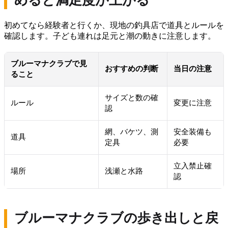
めると満足度が上がる
初めてなら経験者と行くか、現地の釣具店で道具とルールを
確認します。子ども連れは足元と潮の動きに注意します。
ブルーマナクラブで見
おすすめの判断
当日の注意
ること
サイズと数の確
ルール
変更に注意
認
網、バケツ、測
安全装備も
道具
定具
必要
立入禁止確
場所
浅瀬と水路
認
ブルーマナクラブの歩き出しと戻