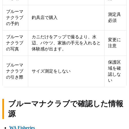
ブルーマ
測定具
ナクラブ
釣具店で購入
必須
の予約
ブルーマ
カニだけをアップで撮るより、水
変更に
ナクラブ
辺、バケツ、家族の手元を入れると
注意
の写真
体験感が出ます。
保護区
ブルーマ
域を確
ナクラブ
サイズ測定をしない
認しな
の引き際
い
ブルーマナクラブで確認した情報
源
WA Fisheries