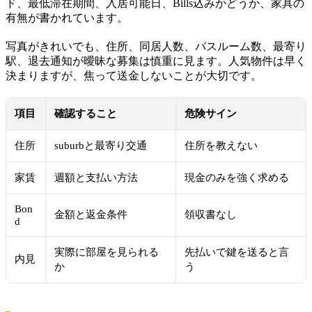
ド、最低滞在期間、入居可能日、Bills込みかどうか、家具の
有無が書かれています。
写真がきれいでも、住所、同居人数、バスルーム数、最寄り
駅、退去通知が曖昧な募集は慎重に見ます。人気物件は早く
決まりますが、焦って送金しないことが大切です。
項目
確認すること
危険サイン
住所
suburbと最寄り交通
住所を教えない
家賃
週額と支払い方法
現金のみを強く求める
Bon
金額と返金条件
領収書なし
d
実際に部屋を見られる
先払いで鍵を送ると言
内見
か
う