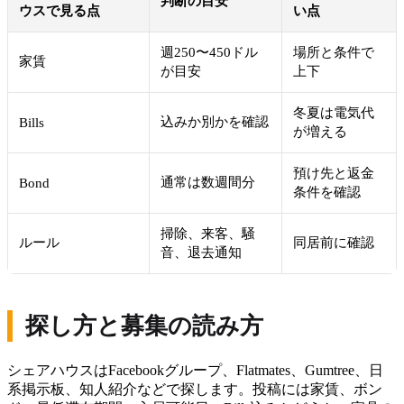
判断の目安
ウスで見る点
い点
週250〜450ドル
場所と条件で
家賃
が目安
上下
冬夏は電気代
込みか別かを確認
Bills
が増える
預け先と返金
通常は数週間分
Bond
条件を確認
掃除、来客、騒
ルール
同居前に確認
音、退去通知
探し方と募集の読み方
シェアハウスはFacebookグループ、Flatmates、Gumtree、日
系掲示板、知人紹介などで探します。投稿には家賃、ボン